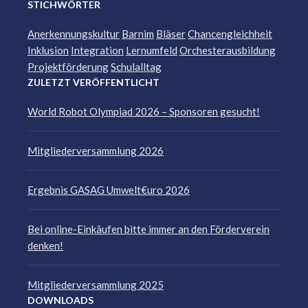
STICHWÖRTER
Anerkennungskultur
Barnim
Bläser
Chancengleichheit
Inklusion
Integration
Lernumfeld
Orchesterausbildung
Projektförderung
Schulalltag
ZULETZT VERÖFFENTLICHT
World Robot Olympiad 2026 – Sponsoren gesucht!
Mitgliederversammlung 2026
Ergebnis GASAG Umwelt€uro 2026
Bei online-Einkäufen bitte immer an den Förderverein
denken!
Mitgliederversammlung 2025
DOWNLOADS