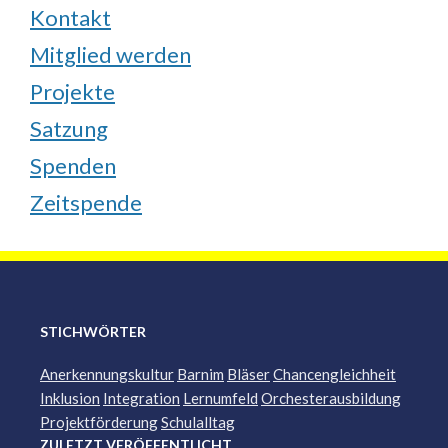
Kontakt
Mitglied werden
Projekte
Satzung
Spenden
Zeitspende
STICHWÖRTER
Anerkennungskultur
Barnim
Bläser
Chancengleichheit
Inklusion
Integration
Lernumfeld
Orchesterausbildung
Projektförderung
Schulalltag
ZULETZT VERÖFFENTLICHT