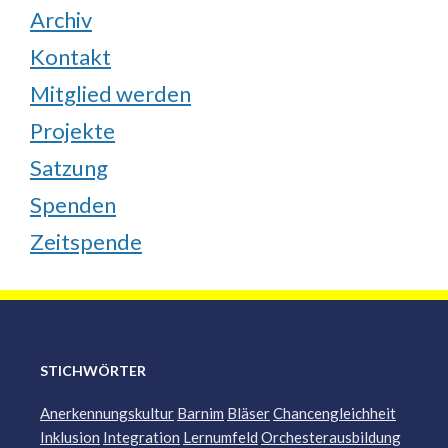
Archiv
Kontakt
Mitglied werden
Projekte
Satzung
Spenden
Zeitspende
STICHWÖRTER
Anerkennungskultur
Barnim
Bläser
Chancengleichheit
Inklusion
Integration
Lernumfeld
Orchesterausbildung