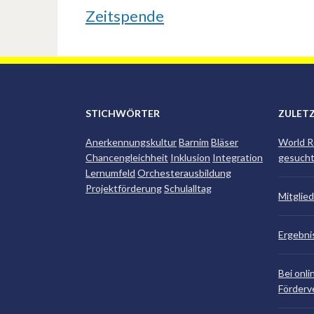
Zeitspende
STICHWÖRTER
ZULET
Anerkennungskultur
Barnim
Bläser
World R
Chancengleichheit
Inklusion
Integration
gesucht
Lernumfeld
Orchesterausbildung
Projektförderung
Schulalltag
Mitglie
Ergebn
Bei onli
Förderv