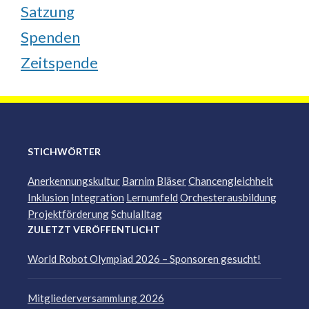
Satzung
Spenden
Zeitspende
STICHWÖRTER
Anerkennungskultur
Barnim
Bläser
Chancengleichheit
Inklusion
Integration
Lernumfeld
Orchesterausbildung
Projektförderung
Schulalltag
ZULETZT VERÖFFENTLICHT
World Robot Olympiad 2026 – Sponsoren gesucht!
Mitgliederversammlung 2026