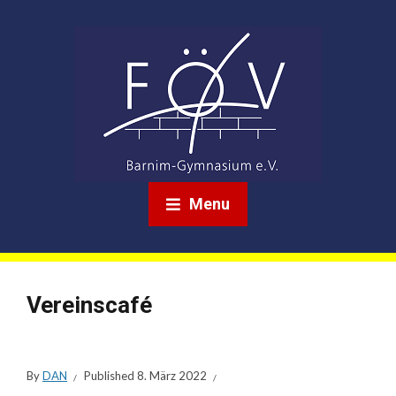
Menu
Vereinscafé
By
DAN
Published
8. März 2022