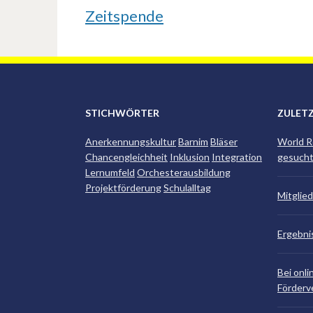
Zeitspende
STICHWÖRTER
ZULET
Anerkennungskultur
Barnim
Bläser
World R
Chancengleichheit
Inklusion
Integration
gesucht
Lernumfeld
Orchesterausbildung
Projektförderung
Schulalltag
Mitglie
Ergebn
Bei onli
Förderv