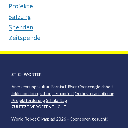
Projekte
Satzung
Spenden
Zeitspende
STICHWÖRTER
Anerkennungskultur
Barnim
Bläser
Chancengleichheit
Inklusion
Integration
Lernumfeld
Orchesterausbildung
Projektförderung
Schulalltag
ZULETZT VERÖFFENTLICHT
World Robot Olympiad 2026 – Sponsoren gesucht!